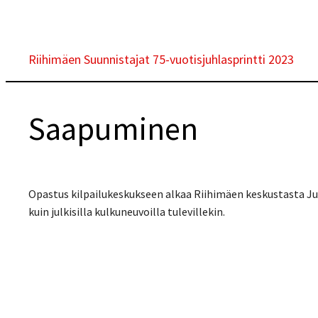
Skip
to
content
Riihimäen Suunnistajat 75-vuotisjuhlasprintti 2023
Saapuminen
Opastus kilpailukeskukseen alkaa Riihimäen keskustasta Ju
kuin julkisilla kulkuneuvoilla tulevillekin.