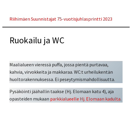
Skip
to
Riihimäen Suunnistajat 75-vuotisjuhlasprintti 2023
content
Ruokailu ja WC
Maalialueen vieressä puffa, jossa pientä purtavaa,
kahvia, virvokkeita ja makkaraa. WC:t urheilukentän
huoltorakennuksessa. Ei peseytymismahdollisuutta.
Pysäköinti jäähallin taakse (Hj. Elomaan katu 4), aja
opasteiden mukaan
parkkialueelle Hj. Elomaan kadulta
.